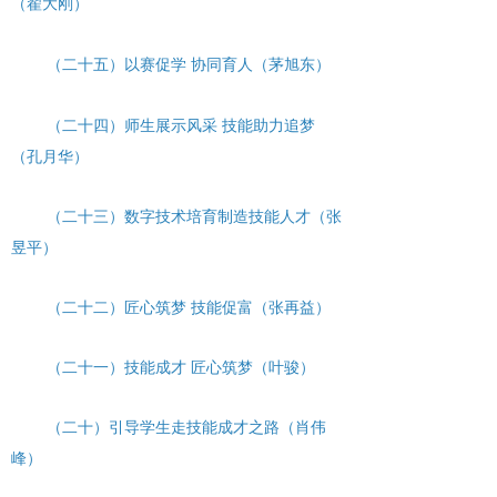
（
翟大刚
）
（二十
五
）
以赛促学
协同
育人
（
茅旭东
）
四）
（二十
师生展示风采 技能助力追梦
（孔月华）
三
）
（二十
数字技术培育制造技能人才
（
张
昱平
）
（二十二）
匠心筑梦 技能促富
（张再益）
（二十一）
技能成才 匠心筑梦
（叶骏）
（二十）
引导学生走技能成才之路
（肖伟
峰）