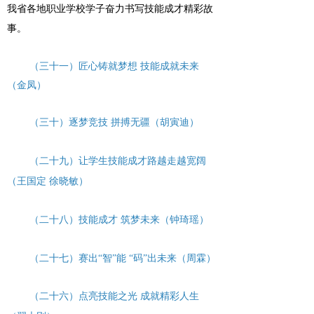
我省各地职业学校学子奋力书写技能成才精彩故
事。
（三十
一
）
匠心铸就梦想
技能成就未来
（
金凤
）
（
三十
）
逐梦竞技
拼搏无疆
（胡寅迪）
（二十
九
）
让学生技能成才路越走越宽阔
（王国定
徐晓敏）
（二十八）
技能成才
筑梦未来
（
钟琦瑶
）
（二十七）
赛出“智”能 “码”出未来
（
周霖
）
（二十
六
）
点亮技能之光
成就精彩人生