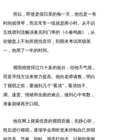
所以，即使是假日里的每一天，他也是一有
时间就弹琴，而且常常一练就是两小时。从不识
五线谱到流畅演奏克列门蒂的《小奏鸣曲》，从
在键盘上不知所措找音符，到期末考试班级第
一，他用了一年的时间。
视唱他曾得过六十多的低分，但他不气馁，
而是寻找方法来努力提高。他向老师请教，明白
了视唱之前，要做到几个
“看清”，看清拍子、
调、速度、情绪和全曲的难点，做到心中有数，
准备就绪再开口唱。
他在网上搜索优质的视唱音频，先静心听，
然后进行模唱，逐渐学会用听觉来控制自己所唱
的音高、节奏。同时，用手打拍子，以帮助掌握