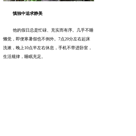
慎独中追求静美
他的假日总是忙碌、充实而有序。几乎不睡
懒觉，即便寒暑假也不例外。
7点20分左右起床
洗漱，晚上10点半左右休息，手机不带进卧室，
生活规律，睡眠充足。
对于学习，他有很强的内生动力和耐受力。
假期里，他依旧一丝不苟地完成每门文化课作
业。珍惜每一道错题，仔细研究，实在弄不懂会
主动请教老师、同学。
他说，自律，之于他人是坦荡；之于自己，
则是心安。如兰生幽谷，舟行江海，无人也始终
如一。