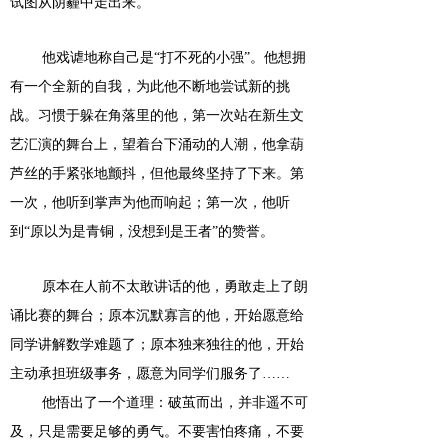
试图从阴霾中走出来。
他戏谑地称自己是
“打不死的小强”。他想拥
有一个全新的自我，为此他不断地尝试新的挑
战。习惯于躲在角落里的他，第一次站在新生文
艺汇演的舞台上，望着台下涌动的人潮，他拿葫
芦丝的手紧张地颤抖，但他最终坚持了下来。第
一次，他听到掌声为他而响起；第一次，他听
到“原以为是青铜，没想到是王者”的赞誉。
原本在人前不太敢讲话的他，勇敢走上了朗
诵比赛的舞台；原本沉默寡言的他，开始愿意给
同学讲解数学难题了；原本独来独往的他，开始
主动承担班级事务，愿意为同学们服务了
……
他悟出了一个道理：破茧而出，并非遥不可
及，只是需要足够的勇气。不要害怕疼痛，不要