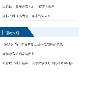
李琼瑜：坚守教育初心 书写育人华章
陈林：以代码为刃，雕琢智造未来
理论科研
“惜阴会”的共学智慧及其对全民阅读的启示
老年教育的启蒙与回归
培育现代社区精神：国际比较视野中的社区学习共同体理论
引导教师成为数字时代的“燃灯者”
从科学教育到科技教育，有何不一样？
撰写教学成果报告三“不要”
请让家庭教育回归从容与温度
虚拟样本：撬动教育科研变革的杠杆