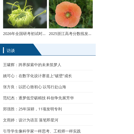
2026年全国研考初试时间发布
2025浙江高考分数线发布！普通类一段线490二段线268
访谈
王啸辉：跨界探索中的未来筑梦人
姚可心：在数字化设计赛道上“破壁”成长
张方良：以匠心致初心 以笃行赴山海
范纪杰：逐梦低空砺精技 科创争先展芳华
郑强胜：25年深耕，11项发明专利
文雨婷：设计为语言 落笔即星河
引导学生像科学家一样思考、工程师一样实践